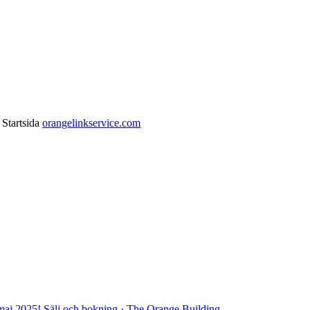
Startsida
orangelinkservice.com
 maj 2025!
Sälj och bokning
·
The Orange Building