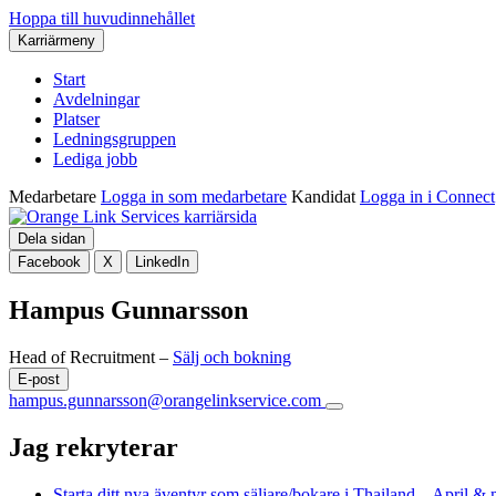
Hoppa till huvudinnehållet
Karriärmeny
Start
Avdelningar
Platser
Ledningsgruppen
Lediga jobb
Medarbetare
Logga in som medarbetare
Kandidat
Logga in i Connect
Dela sidan
Facebook
X
LinkedIn
Hampus Gunnarsson
Head of Recruitment –
Sälj och bokning
E-post
hampus.gunnarsson@orangelinkservice.com
Jag rekryterar
Starta ditt nya äventyr som säljare/bokare i Thailand – April &